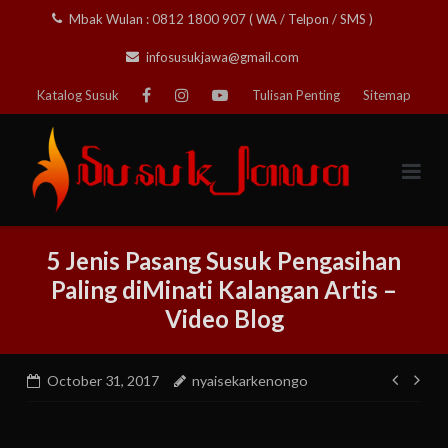
Skip
Mbak Wulan : 0812 1800 907 ( WA / Telpon / SMS )
to
infosusukjawa@gmail.com
content
Katalog Susuk
Tulisan Penting
Sitemap
5 Jenis Pasang Susuk Pengasihan
Paling diMinati Kalangan Artis –
Video Blog
Post
October 31, 2017
nyaisekarkenongo
navig