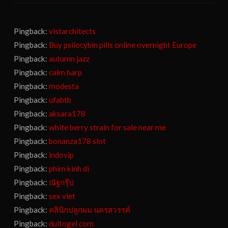
Pingback:
vistarchitects
Pingback:
Buy psilocybin pills online overnight Europe
Pingback:
autumn jazz
Pingback:
calm harp
Pingback:
modesta
Pingback:
ufabtb
Pingback:
aksara178
Pingback:
white berry strain for sale near me
Pingback:
bonanza178 slot
Pingback:
indovip
Pingback:
phim kinh di
Pingback:
ณัฐกรุ๊ป
Pingback:
sex viet
Pingback:
คลินิกปลูกผม นครสวรรค์
Pingback:
dultogel com