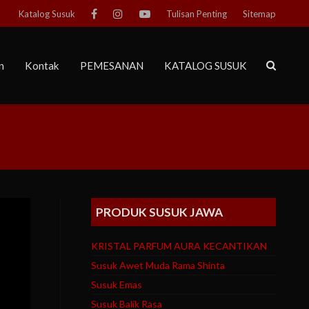
Katalog Susuk
Tulisan Penting
Sitemap
n
Kontak
PEMESANAN
KATALOG SUSUK
PRODUK SUSUK JAWA
KRISTAL PARFUM AURA KECANTIKAN
Susuk Awet Muda Rama Shinta
Susuk Emas
Susuk Balik Rasa