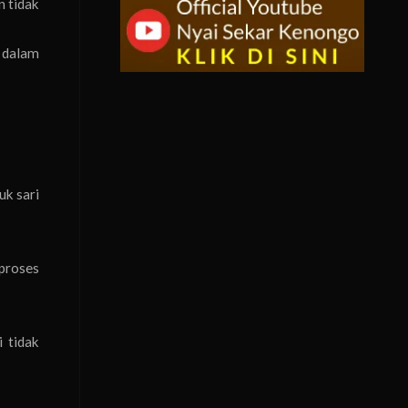
n tidak
i dalam
uk sari
 proses
 tidak