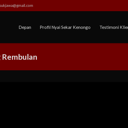
usukjawa@gmail.com
Depan
Profil Nyai Sekar Kenongo
Testimoni Klie
g Rembulan