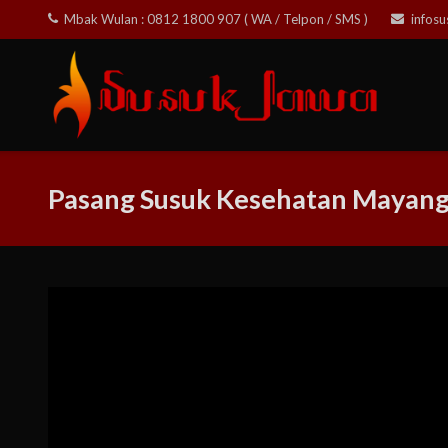
Skip
Mbak Wulan : 0812 1800 907 ( WA / Telpon / SMS )
infos
to
content
Pasang Susuk Kesehatan Mayan