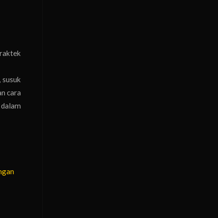
praktek
, susuk
an cara
 dalam
ngan