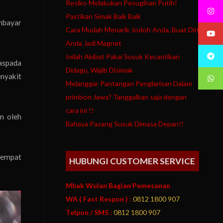
Resiko Melakukan Pesugihan Putih!
Pastikan Simak Baik Baik
mbayar
Cara Mudah Menarik Jodoh Anda, Buat Diri
Anda Jadi Magnet
Inilah Akibat Pakai Susuk Kecantikan
waspada
Didagu, Wajib Disimak
enyakit
Melanggar Pantangan Penglarisan Dalam
primbon Jawa? Tanggalkan saja dengan
cara ini !!
n oleh
Bahaya Pasang Susuk Dimasa Depan!!
 sempat
HUBUNGI CUSTOMER SERVICE
Mbak Wulan Bagian Pemesanan
WA ( Fast Respon ) :
0812 1800 907
Telpon / SMS :
0812 1800 907