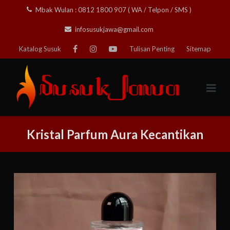
Skip
Mbak Wulan : 0812 1800 907 ( WA / Telpon / SMS )
to
infosusukjawa@gmail.com
content
Katalog Susuk
Tulisan Penting
Sitemap
Kristal Parfum Aura Kecantikan