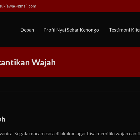
usukjawa@gmail.com
Depan
Profil Nyai Sekar Kenongo
Testimoni Klie
cantikan Wajah
ah
anita. Segala macam cara dilakukan agar bisa memiliki wajah canti