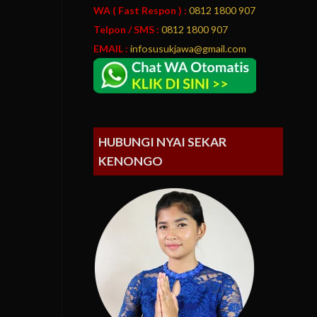
WA ( Fast Respon ) :
0812 1800 907
Telpon / SMS :
0812 1800 907
EMAIL :
infosusukjawa@gmail.com
HUBUNGI NYAI SEKAR
KENONGO