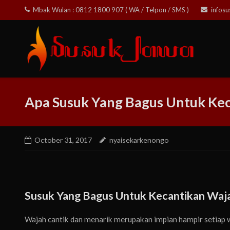
Skip
Mbak Wulan : 0812 1800 907 ( WA / Telpon / SMS )
infos
to
content
Apa Susuk Yang Bagus Untuk Ke
October 31, 2017
nyaisekarkenongo
Susuk Yang Bagus Untuk Kecantikan Waj
Wajah cantik dan menarik merupakan impian hampir setiap w