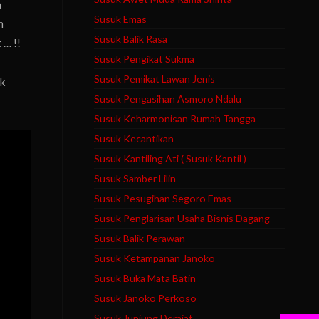
a
Susuk Emas
n
Susuk Balik Rasa
 … !!
Susuk Pengikat Sukma
Susuk Pemikat Lawan Jenis
ak
Susuk Pengasihan Asmoro Ndalu
Susuk Keharmonisan Rumah Tangga
Susuk Kecantikan
Susuk Kantiling Ati ( Susuk Kantil )
Susuk Samber Lilin
Susuk Pesugihan Segoro Emas
Susuk Penglarisan Usaha Bisnis Dagang
Susuk Balik Perawan
Susuk Ketampanan Janoko
Susuk Buka Mata Batin
Susuk Janoko Perkoso
Susuk Junjung Derajat