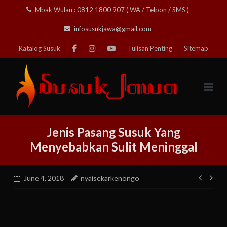
Skip
Mbak Wulan : 0812 1800 907 ( WA / Telpon / SMS )
to
infosusukjawa@gmail.com
content
Katalog Susuk
Tulisan Penting
Sitemap
Jenis Pasang Susuk Yang
Menyebabkan Sulit Meninggal
Post
June 4, 2018
nyaisekarkenongo
navig