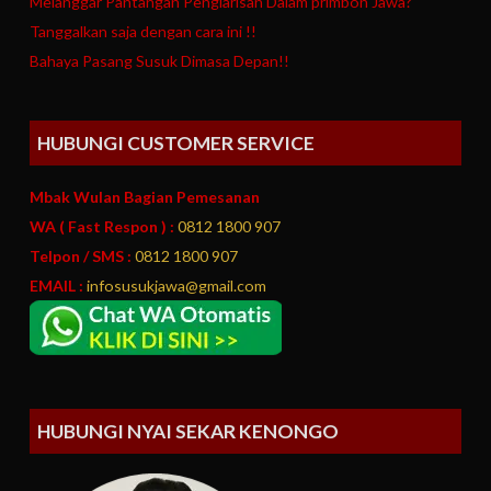
Melanggar Pantangan Penglarisan Dalam primbon Jawa?
Tanggalkan saja dengan cara ini !!
Bahaya Pasang Susuk Dimasa Depan!!
HUBUNGI CUSTOMER SERVICE
Mbak Wulan Bagian Pemesanan
WA ( Fast Respon ) :
0812 1800 907
Telpon / SMS :
0812 1800 907
EMAIL :
infosusukjawa@gmail.com
HUBUNGI NYAI SEKAR KENONGO