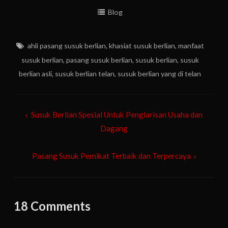
Blog
ahli pasang susuk berlian
,
khasiat susuk berlian
,
manfaat
susuk berlian
,
pasang susuk berlian
,
susuk berlian
,
susuk
berlian asli
,
susuk berlian telan
,
susuk berlian yang di telan
Post
Susuk Berlian Spesial Untuk Penglarisan Usaha dan
navigation
Dagang
Pasang Susuk Pemikat Terbaik dan Terpercaya
18 Comments