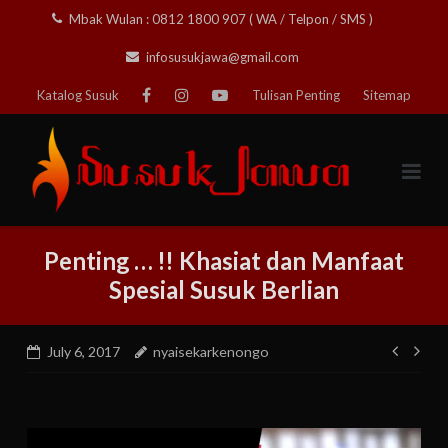
Skip
Mbak Wulan : 0812 1800 907 ( WA / Telpon / SMS )
to
infosusukjawa@gmail.com
content
Katalog Susuk
Tulisan Penting
Sitemap
Penting … !! Khasiat dan Manfaat
Spesial Susuk Berlian
Post
July 6, 2017
nyaisekarkenongo
navig