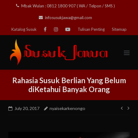
Skip
Mbak Wulan : 0812 1800 907 ( WA / Telpon / SMS )
to
infosusukjawa@gmail.com
content
Katalog Susuk
Tulisan Penting
Sitemap
Rahasia Susuk Berlian Yang Belum
diKetahui Banyak Orang
Post
July 20, 2017
nyaisekarkenongo
navig