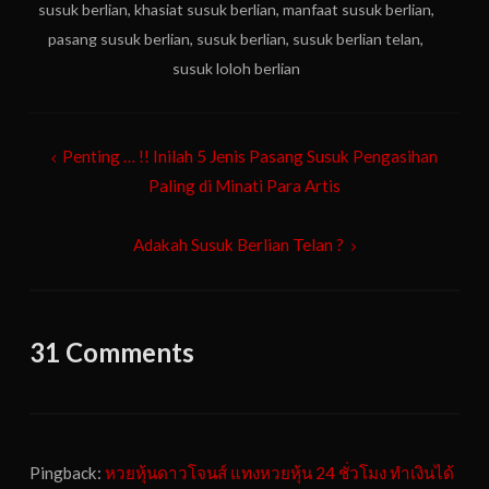
susuk berlian
,
khasiat susuk berlian
,
manfaat susuk berlian
,
pasang susuk berlian
,
susuk berlian
,
susuk berlian telan
,
susuk loloh berlian
Post
Penting … !! Inilah 5 Jenis Pasang Susuk Pengasihan
navigation
Paling di Minati Para Artis
Adakah Susuk Berlian Telan ?
31 Comments
Pingback:
หวยหุ้นดาวโจนส์ แทงหวยหุ้น 24 ชั่วโมง ทำเงินได้