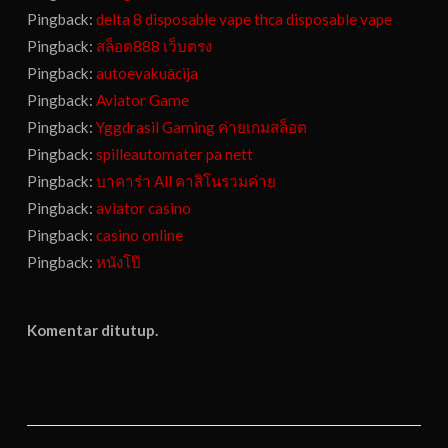
Pingback:
delta 8 disposable vape thca disposable vape
Pingback:
สล็อต888 เว็บตรง
Pingback:
autoevakuācija
Pingback:
Aviator Game
Pingback:
Yggdrasil Gaming ค่ายเกมสล็อต
Pingback:
spilleautomater pa nett
Pingback:
บาคาร่า All คาสิโนรวมค่าย
Pingback:
aviator casino
Pingback:
casino online
Pingback:
หนังโป๊
Komentar ditutup.