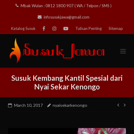
Skip
Mbak Wulan : 0812 1800 907 ( WA / Telpon / SMS )
to
infosusukjawa@gmail.com
content
Katalog Susuk
Tulisan Penting
Sitemap
Susuk Kembang Kantil Spesial dari
Nyai Sekar Kenongo
Post
March 10, 2017
nyaisekarkenongo
navig