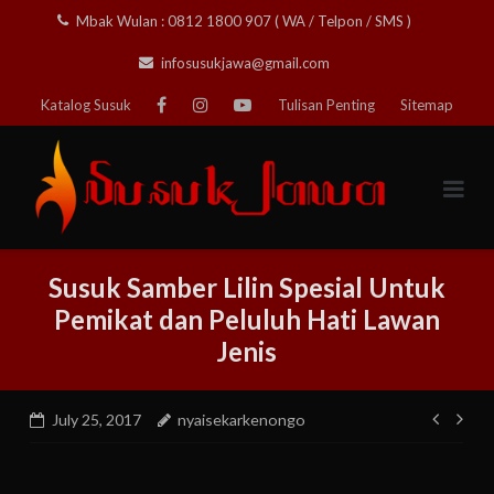
Skip
Mbak Wulan : 0812 1800 907 ( WA / Telpon / SMS )
to
infosusukjawa@gmail.com
content
Katalog Susuk
Tulisan Penting
Sitemap
Susuk Samber Lilin Spesial Untuk
Pemikat dan Peluluh Hati Lawan
Jenis
Post
July 25, 2017
nyaisekarkenongo
navig