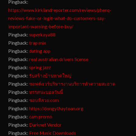
Pingback:
https://www.kirklandreporter.com/reviews/phenq-
reviews-fake-or-legit-what-do-customers-say-
important-warning-before-buy/
Pingback:
superkaya88
Pingback:
trap mix
Pingback:
dating app
Pingback:
real australian drivers license
Pingback:
spring jazz
Pingback:
รับสร้างบ้านหาดใหญ่
Pingback:
ซอฟต์แวร์บริหารงานบริการทำความสะอาด
Pingback:
ทรรศนะบอลวันนี้
Pingback:
ชอบหีสวย.com
Pingback:
https://dongythaytoan.org
Pingback:
cam promo
Pingback:
Darknet Vendor
Pingback:
Free Music Downloads