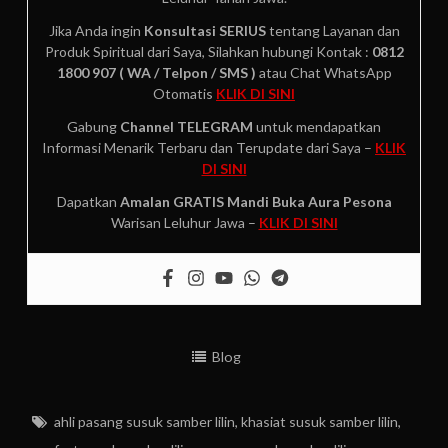
Jika Anda ingin
Konsultasi SERIUS
tentang Layanan dan
Produk Spiritual dari Saya, Silahkan hubungi Kontak :
0812
1800 907 ( WA / Telpon / SMS )
atau Chat WhatsApp
Otomatis
KLIK DI SINI
Gabung
Channel TELEGRAM
untuk mendapatkan
Informasi Menarik Terbaru dan Terupdate dari Saya –
KLIK
DI SINI
Dapatkan
Amalan GRATIS
Mandi Buka Aura Pesona
Warisan Leluhur Jawa –
KLIK DI SINI
Blog
ahli pasang susuk samber lilin
,
khasiat susuk samber lilin
,