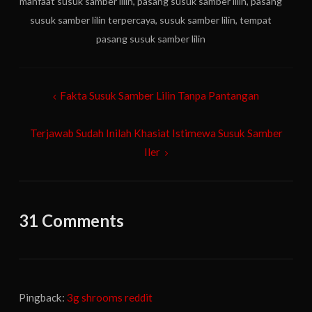
manfaat susuk samber lilin
,
pasang susuk samber lilin
,
pasang
susuk samber lilin terpercaya
,
susuk samber lilin
,
tempat
pasang susuk samber lilin
Post
Fakta Susuk Samber Lilin Tanpa Pantangan
navigation
Terjawab Sudah Inilah Khasiat Istimewa Susuk Samber
Iler
31 Comments
Pingback:
3g shrooms reddit