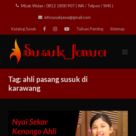
Skip
Mbak Wulan : 0812 1800 907 ( WA / Telpon / SMS )
to
infosusukjawa@gmail.com
content
Katalog Susuk
Tulisan Penting
Sitemap
Tag:
ahli pasang susuk di
karawang