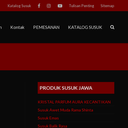
Katalog Susuk
Tulisan Penting
Sitemap
n
Kontak
PEMESANAN
KATALOG SUSUK
PRODUK SUSUK JAWA
KRISTAL PARFUM AURA KECANTIKAN
Susuk Awet Muda Rama Shinta
Susuk Emas
Susuk Balik Rasa