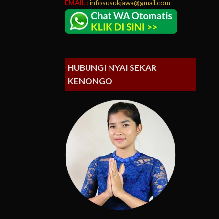
EMAIL :
infosusukjawa@gmail.com
HUBUNGI NYAI SEKAR
KENONGO