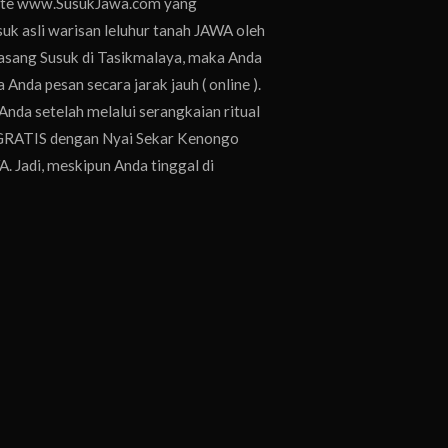
bsite www.SusukJawa.com yang
k asli warisan leluhur tanah JAWA oleh
asang Susuk di Tasikmalaya, maka Anda
 Anda pesan secara jarak jauh ( online ).
nda setelah melalui serangkaian ritual
i GRATIS dengan Nyai Sekar Kenongo
A. Jadi, meskipun Anda tinggal di