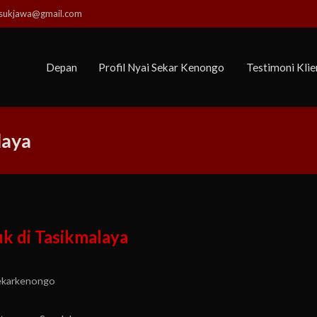
usukjawa@gmail.com
Depan
Profil Nyai Sekar Kenongo
Testimoni Klie
laya
uk di Tasikmalaya
ekarkenongo