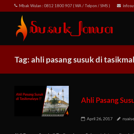
Skip
Mbak Wulan : 0812 1800 907 ( WA / Telpon / SMS )
infos
to
content
Tag:
ahli pasang susuk di tasikma
Ahli Pasang Sus
April 26, 2017
nyais