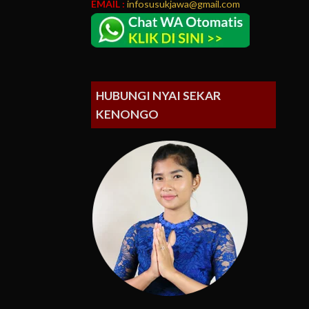
EMAIL :
infosusukjawa@gmail.com
HUBUNGI NYAI SEKAR
KENONGO