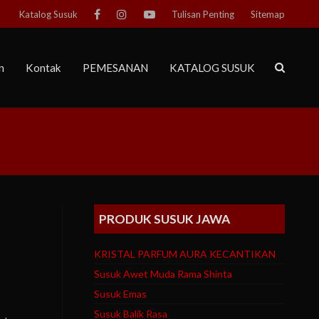
Katalog Susuk
Tulisan Penting
Sitemap
n
Kontak
PEMESANAN
KATALOG SUSUK
PRODUK SUSUK JAWA
KRISTAL PARFUM AURA KECANTIKAN
Susuk Awet Muda Rama Shinta
Susuk Emas
Susuk Balik Rasa