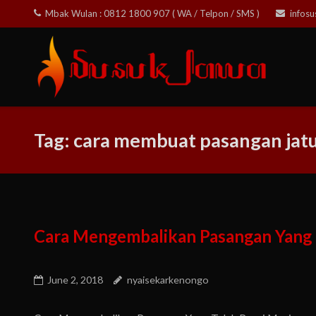
Skip
Mbak Wulan : 0812 1800 907 ( WA / Telpon / SMS )
infos
to
content
Tag:
cara membuat pasangan jatu
Cara Mengembalikan Pasangan Yang 
June 2, 2018
nyaisekarkenongo