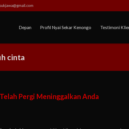
usukjawa@gmail.com
Depan
Profil Nyai Sekar Kenongo
Testimoni Klie
h cinta
Telah Pergi Meninggalkan Anda