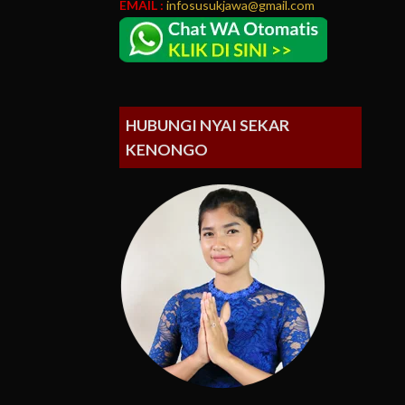
EMAIL :
infosusukjawa@gmail.com
HUBUNGI NYAI SEKAR
KENONGO