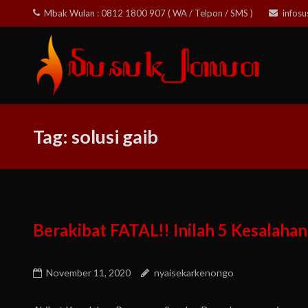
Skip
Mbak Wulan : 0812 1800 907 ( WA / Telpon / SMS )
infos
to
content
Tag:
solusi gaib
Berakibat FATAL!! Inilah 5 Kesalaha
November 11, 2020
nyaisekarkenongo