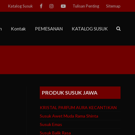
Katalog Susuk
Tulisan Penting
Sitemap
n
Kontak
PEMESANAN
KATALOG SUSUK
PRODUK SUSUK JAWA
KRISTAL PARFUM AURA KECANTIKAN
Susuk Awet Muda Rama Shinta
Susuk Emas
Susuk Balik Rasa