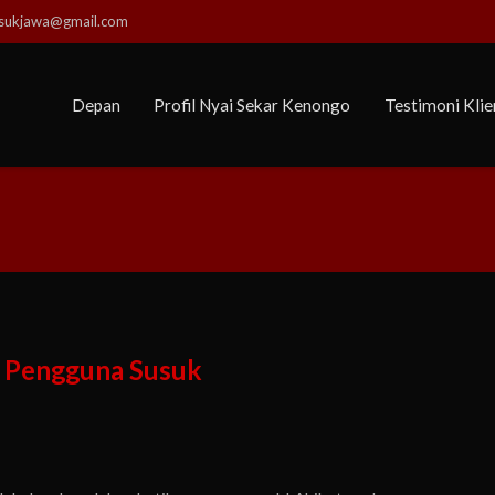
usukjawa@gmail.com
Depan
Profil Nyai Sekar Kenongo
Testimoni Klie
n Pengguna Susuk