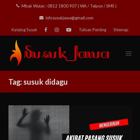
Skip
Mbak Wulan : 0812 1800 907 ( WA / Telpon / SMS )
to
infosusukjawa@gmail.com
content
Katalog Susuk
Tulisan Penting
Sitemap
Tag:
susuk didagu