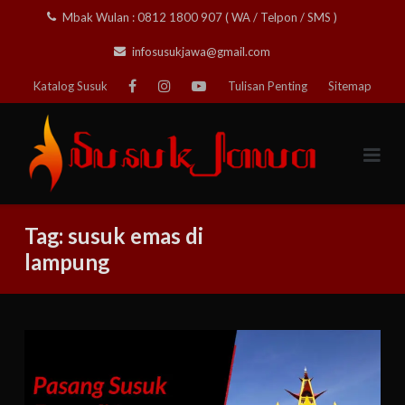
Skip
Mbak Wulan : 0812 1800 907 ( WA / Telpon / SMS )
to
infosusukjawa@gmail.com
content
Katalog Susuk
Tulisan Penting
Sitemap
Tag:
susuk emas di
lampung