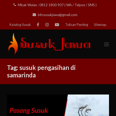
Skip
Mbak Wulan : 0812 1800 907 ( WA / Telpon / SMS )
to
infosusukjawa@gmail.com
content
Katalog Susuk
Tulisan Penting
Sitemap
Tag:
susuk pengasihan di
samarinda