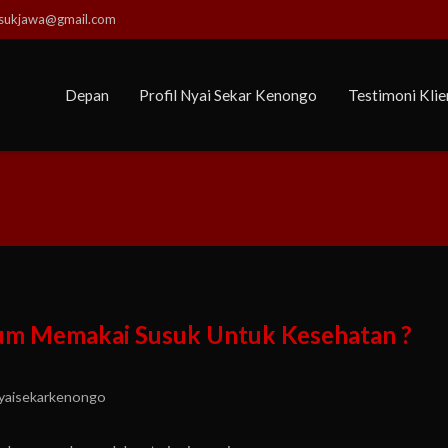
usukjawa@gmail.com
Depan
Profil Nyai Sekar Kenongo
Testimoni Klie
m Memakai Susuk Untuk Kesehatan ?
yaisekarkenongo