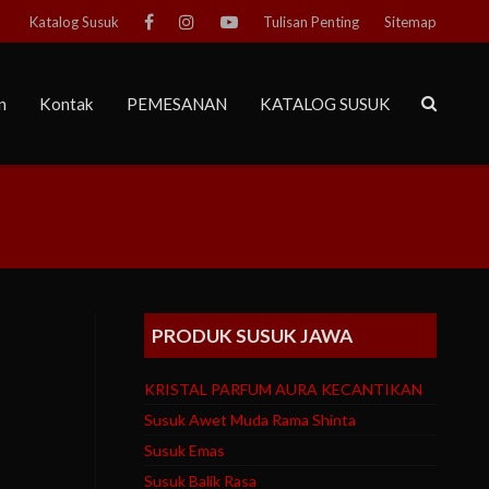
Katalog Susuk
Tulisan Penting
Sitemap
n
Kontak
PEMESANAN
KATALOG SUSUK
PRODUK SUSUK JAWA
KRISTAL PARFUM AURA KECANTIKAN
Susuk Awet Muda Rama Shinta
Susuk Emas
Susuk Balik Rasa