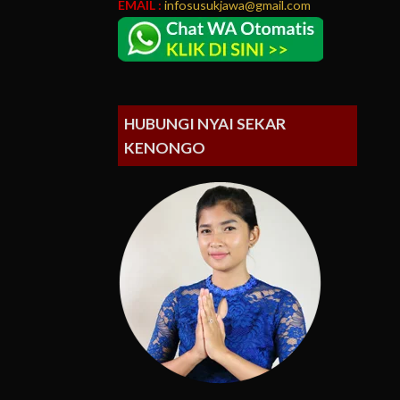
EMAIL :
infosusukjawa@gmail.com
HUBUNGI NYAI SEKAR
KENONGO