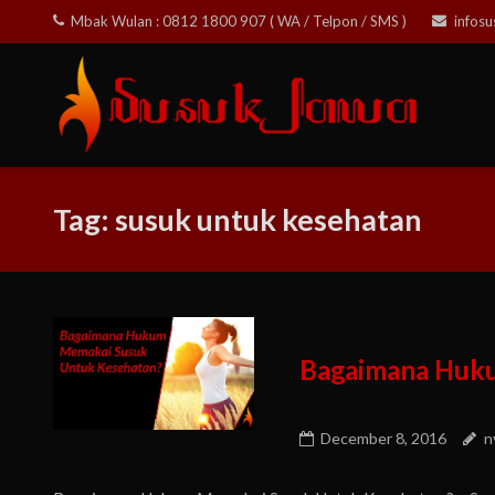
Skip
Mbak Wulan : 0812 1800 907 ( WA / Telpon / SMS )
infos
to
content
Tag:
susuk untuk kesehatan
Bagaimana Huku
December 8, 2016
n