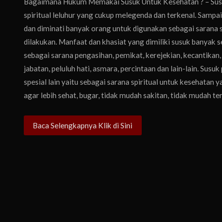
Bagaimana Hukum Memakai Susuk Untuk Kesehatan ? – Susuk
spiritual leluhur yang cukup melegenda dan terkenal. Sampai
dan diminati banyak orang untuk digunakan sebagai sarana 
dilakukan. Manfaat dan khasiat yang dimiliki susuk banyak
sebagai sarana pengasihan, pemikat, kerejekian, kecantikan
jabatan, peluluh hati, asmara, percintaan dan lain-lain. Susu
spesial lain yaitu sebagai sarana spiritual untuk kesehatan
agar lebih sehat, bugar, tidak mudah sakitan, tidak mudah ter
Baca Selengkapnya Klik di Sini