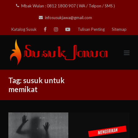
Skip
Mbak Wulan : 0812 1800 907 ( WA / Telpon / SMS )
to
infosusukjawa@gmail.com
content
Katalog Susuk
Tulisan Penting
Sitemap
Tag:
susuk untuk
memikat