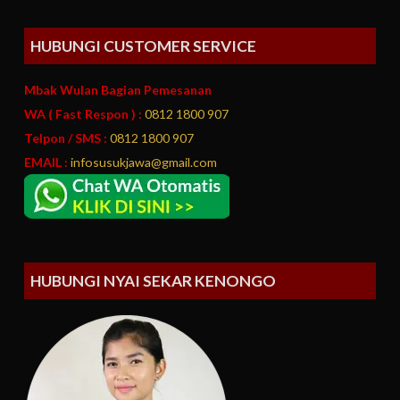
HUBUNGI CUSTOMER SERVICE
Mbak Wulan Bagian Pemesanan
WA ( Fast Respon ) :
0812 1800 907
Telpon / SMS :
0812 1800 907
EMAIL :
infosusukjawa@gmail.com
HUBUNGI NYAI SEKAR KENONGO