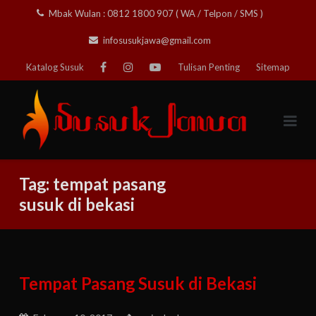
Skip
Mbak Wulan : 0812 1800 907 ( WA / Telpon / SMS )
to
infosusukjawa@gmail.com
content
Katalog Susuk
Tulisan Penting
Sitemap
Tag:
tempat pasang
susuk di bekasi
Tempat Pasang Susuk di Bekasi