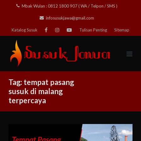
Skip
Mbak Wulan : 0812 1800 907 ( WA / Telpon / SMS )
to
infosusukjawa@gmail.com
content
Katalog Susuk
Tulisan Penting
Sitemap
Tag:
tempat pasang
susuk di malang
terpercaya