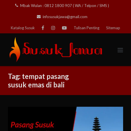
Skip
Mbak Wulan : 0812 1800 907 ( WA / Telpon / SMS )
to
infosusukjawa@gmail.com
content
Katalog Susuk
Tulisan Penting
Sitemap
Tag:
tempat pasang
susuk emas di bali