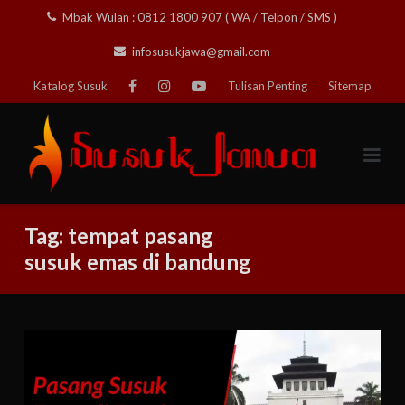
Skip
Mbak Wulan : 0812 1800 907 ( WA / Telpon / SMS )
to
infosusukjawa@gmail.com
content
Katalog Susuk
Tulisan Penting
Sitemap
Tag:
tempat pasang
susuk emas di bandung