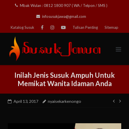
Skip
Mbak Wulan : 0812 1800 907 ( WA / Telpon / SMS )
to
infosusukjawa@gmail.com
content
Katalog Susuk
Tulisan Penting
Sitemap
Inilah Jenis Susuk Ampuh Untuk
Memikat Wanita Idaman Anda
Post
April 13, 2017
nyaisekarkenongo
navig