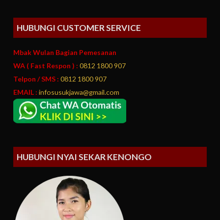
HUBUNGI CUSTOMER SERVICE
Mbak Wulan Bagian Pemesanan
WA ( Fast Respon ) :
0812 1800 907
Telpon / SMS :
0812 1800 907
EMAIL :
infosusukjawa@gmail.com
HUBUNGI NYAI SEKAR KENONGO