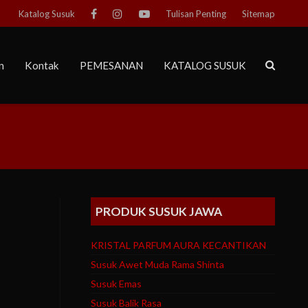
Katalog Susuk
Tulisan Penting
Sitemap
n
Kontak
PEMESANAN
KATALOG SUSUK
PRODUK SUSUK JAWA
KRISTAL PARFUM AURA KECANTIKAN
Susuk Awet Muda Rama Shinta
Susuk Emas
Susuk Balik Rasa