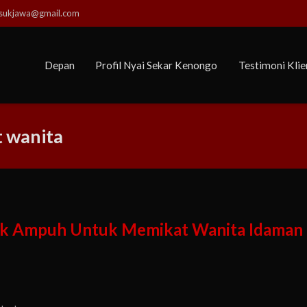
usukjawa@gmail.com
Depan
Profil Nyai Sekar Kenongo
Testimoni Klie
 wanita
usuk Ampuh Untuk Memikat Wanita Idaman