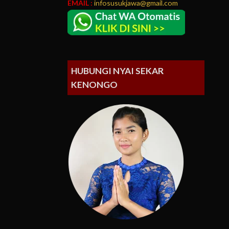
EMAIL :
infosusukjawa@gmail.com
HUBUNGI NYAI SEKAR
KENONGO