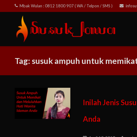
Skip
Mbak Wulan : 0812 1800 907 ( WA / Telpon / SMS )
infos
to
content
Tag:
susuk ampuh untuk memikat
Inilah Jenis S
Anda