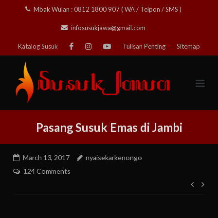
Skip
Mbak Wulan : 0812 1800 907 ( WA / Telpon / SMS )
to
infosusukjawa@gmail.com
content
Katalog Susuk
Tulisan Penting
Sitemap
Pasang Susuk Emas di Jambi
March 13, 2017
nyaisekarkenongo
124 Comments
Post
navig