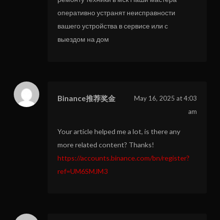
оперативно устранят неисправности
вашего устройства в сервисе или с
выездом на дом
Binance推荐奖金
May 16, 2025 at 4:03
am
Your article helped me a lot, is there any
more related content? Thanks!
https://accounts.binance.com/bn/register?
ref=UM6SMJM3