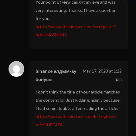
Your point of view caught my eye and was
very interesting. Thanks. I have a question
for you.
https://accounts.binance.com/sv/register?
ref=UM6SMJM3
binance алдым-ау
May 17, 2023 at 1:22
бонусы
pm
I don’t think the title of your article matches
the content lol. Just kidding, mainly because
I had some doubts after reading the article.
https://accounts.binance.com/kz/register?
ref=FIHEGIZ8