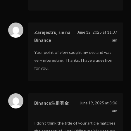
Zarejestruj sie na
June 12, 2025 at 11:37
Binance
am
Your point of view caught my eye and was
very interesting. Thanks. I have a question
for you.
Binance注册奖金
June 19, 2025 at 3:06
am
I don’t think the title of your article matches
the content lol. Just kidding, mainly because