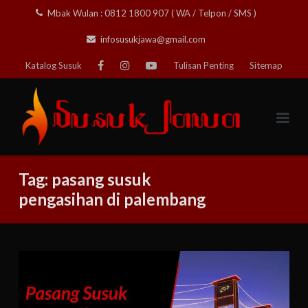
Skip
Mbak Wulan : 0812 1800 907 ( WA / Telpon / SMS )
to
infosusukjawa@gmail.com
content
Katalog Susuk
Tulisan Penting
Sitemap
Tag:
pasang susuk
pengasihan di palembang