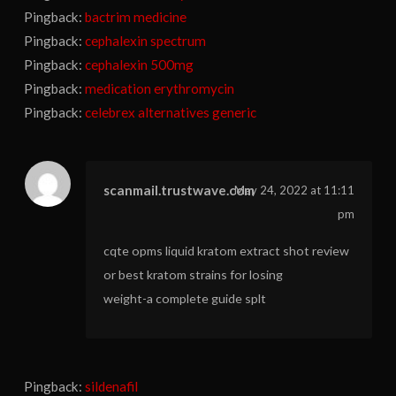
Pingback:
bactrim medicine
Pingback:
cephalexin spectrum
Pingback:
cephalexin 500mg
Pingback:
medication erythromycin
Pingback:
celebrex alternatives generic
scanmail.trustwave.com
May 24, 2022 at 11:11
pm
cqte opms liquid kratom extract shot review
or best kratom strains for losing
weight-a complete guide splt
Pingback:
sildenafil