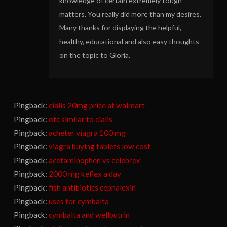
knowledge of certain extremely tough
matters. You really did more than my desires.
Many thanks for displaying the helpful,
healthy, educational and also easy thoughts
on the topic to Gloria.
Pingback:
cialis 20mg price at walmart
Pingback:
otc similar to cialis
Pingback:
acheter viagra 100 mg
Pingback:
viagra buying tablets low cost
Pingback:
acetaminophen vs celebrex
Pingback:
2000 mg keflex a day
Pingback:
fish antibiotics cephalexin
Pingback:
uses for cymbalta
Pingback:
cymbalta and wellbutrin