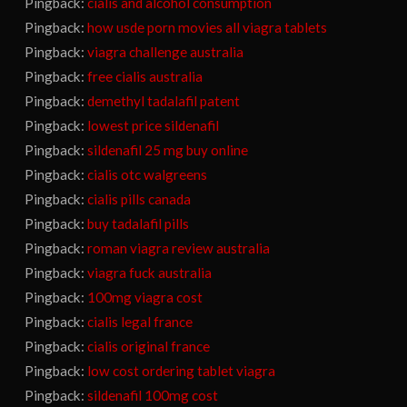
Pingback:
cialis and alcohol consumption
Pingback:
how usde porn movies all viagra tablets
Pingback:
viagra challenge australia
Pingback:
free cialis australia
Pingback:
demethyl tadalafil patent
Pingback:
lowest price sildenafil
Pingback:
sildenafil 25 mg buy online
Pingback:
cialis otc walgreens
Pingback:
cialis pills canada
Pingback:
buy tadalafil pills
Pingback:
roman viagra review australia
Pingback:
viagra fuck australia
Pingback:
100mg viagra cost
Pingback:
cialis legal france
Pingback:
cialis original france
Pingback:
low cost ordering tablet viagra
Pingback:
sildenafil 100mg cost