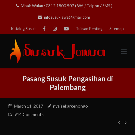
Skip
Mbak Wulan : 0812 1800 907 ( WA / Telpon / SMS )
to
infosusukjawa@gmail.com
content
Katalog Susuk
Tulisan Penting
Sitemap
Pasang Susuk Pengasihan di
Palembang
March 11, 2017
nyaisekarkenongo
914 Comments
Post
navig