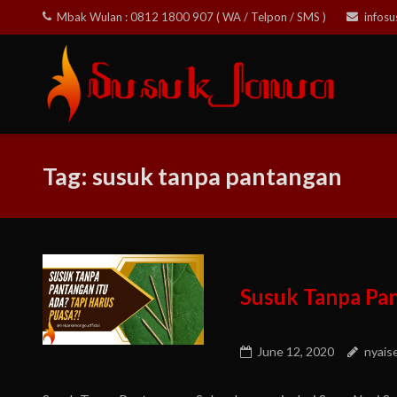
Skip
Mbak Wulan : 0812 1800 907 ( WA / Telpon / SMS )
infos
to
content
Tag:
susuk tanpa pantangan
Susuk Tanpa Pan
June 12, 2020
nyais