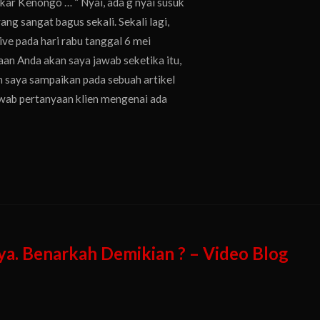
kar Kenongo … “ Nyai, ada g nyai susuk
ng sangat bagus sekali. Sekali lagi,
live pada hari rabu tanggal 6 mei
aan Anda akan saya jawab seketika itu,
saya sampaikan pada sebuah artikel
jawab pertanyaan klien mengenai ada
a. Benarkah Demikian ? – Video Blog