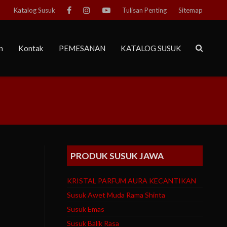
Katalog Susuk
Tulisan Penting
Sitemap
n
Kontak
PEMESANAN
KATALOG SUSUK
PRODUK SUSUK JAWA
KRISTAL PARFUM AURA KECANTIKAN
Susuk Awet Muda Rama Shinta
Susuk Emas
Susuk Balik Rasa