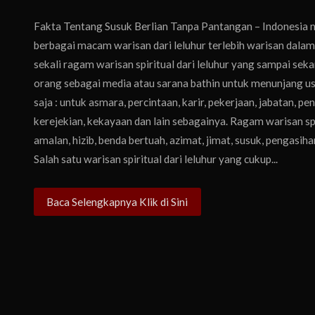
Fakta Tentang Susuk Berlian Tanpa Pantangan – Indonesia 
berbagai macam warisan dari leluhur terlebih warisan dalam 
sekali ragam warisan spiritual dari leluhur yang sampai se
orang sebagai media atau sarana bathin untuk menunjang usa
saja : untuk asmara, percintaan, karir, pekerjaan, jabatan, pe
kerejekian, kekayaan dan lain sebagainya. Ragam warisan spiri
amalan, hizib, benda bertuah, azimat, jimat, susuk, pengasih
Salah satu warisan spiritual dari leluhur yang cukup...
Baca Selengkapnya Klik di Sini