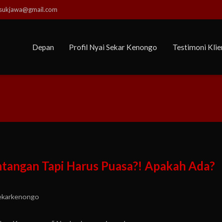
usukjawa@gmail.com
Depan
Profil Nyai Sekar Kenongo
Testimoni Klie
tangan Tapi Harus Puasa?! Apakah Ada?
ekarkenongo