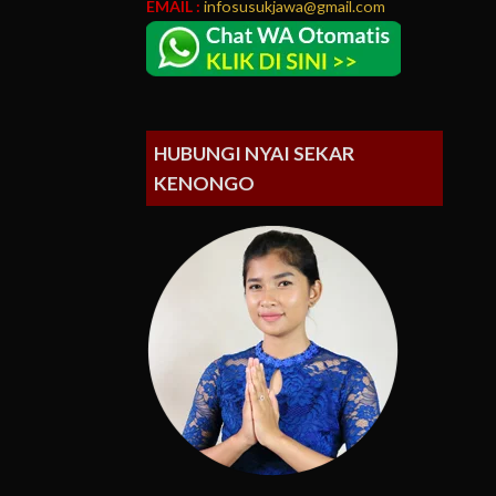
EMAIL :
infosusukjawa@gmail.com
HUBUNGI NYAI SEKAR
KENONGO