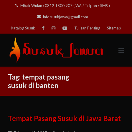
Skip
Mbak Wulan : 0812 1800 907 ( WA / Telpon / SMS )
to
infosusukjawa@gmail.com
content
Katalog Susuk
Tulisan Penting
Sitemap
Tag:
tempat pasang
susuk di banten
Tempat Pasang Susuk di Jawa Barat