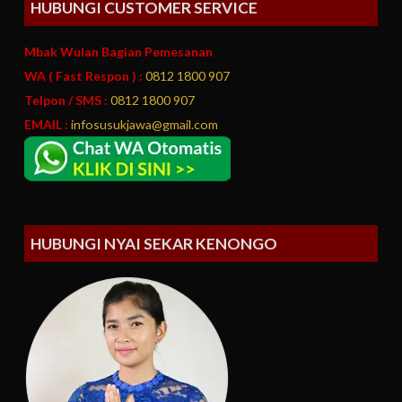
HUBUNGI CUSTOMER SERVICE
Mbak Wulan Bagian Pemesanan
WA ( Fast Respon ) :
0812 1800 907
Telpon / SMS :
0812 1800 907
EMAIL :
infosusukjawa@gmail.com
HUBUNGI NYAI SEKAR KENONGO