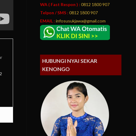
WA ( Fast Respon ) :
0812 1800 907
Telpon / SMS :
0812 1800 907
EMAIL :
infosusukjawa@gmail.com
ur
HUBUNGI NYAI SEKAR
KENONGO
2