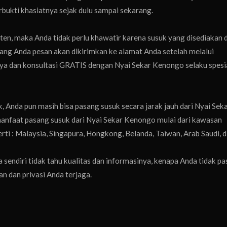
rbukti khasiatnya sejak dulu sampai sekarang.
n, maka Anda tidak perlu khawatir karena susuk yang disediakan di
k yang Anda pesan akan dikirimkan ke alamat Anda setelah melalui
nya dan konsultasi GRATIS dengan Nyai Sekar Kenongo selaku spesia
k, Anda pun masih bisa pasang susuk secara jarak jauh dari Nyai Sek
anfaat pasang susuk dari Nyai Sekar Kenongo mulai dari kawasan
rti : Malaysia, Singapura, Hongkong, Belanda, Taiwan, Arab Saudi, d
sendiri tidak tahu kualitas dan informasinya, kenapa Anda tidak p
n dan privasi Anda terjaga.