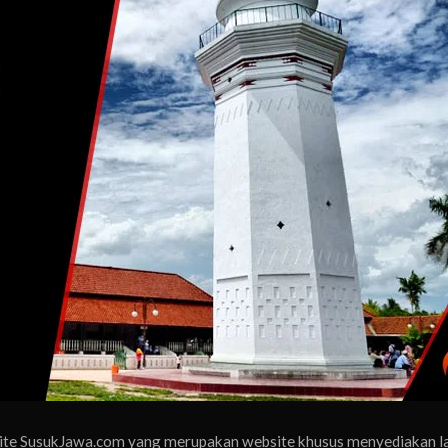
site SusukJawa.com yang merupakan website khusus menyediakan l