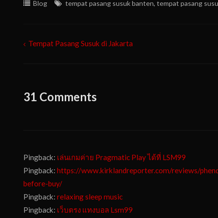
Blog
tempat pasang susuk banten
,
tempat pasang susu
Tempat Pasang Susuk di Jakarta
Post
navigation
31 Comments
Pingback:
เล่นเกมค่าย Pragmatic Play ได้ที่ LSM99
Pingback:
https://www.kirklandreporter.com/reviews/phen
before-buy/
Pingback:
relaxing sleep music
Pingback:
เว็บตรง แทงบอล Lsm99