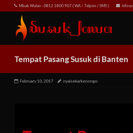
Skip
Mbak Wulan : 0812 1800 907 ( WA / Telpon / SMS )
infos
to
content
Tempat Pasang Susuk di Banten
February 10, 2017
nyaisekarkenongo