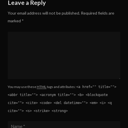
Leave a Reply
Your email address will not be published.
Required fields are
marked
*
You may use these
HTML
tags and attributes:
<a href="" title="">
<abbr title=""> <acronym title=""> <b> <blockquote
cite=""> <cite> <code> <del datetime=""> <em> <i> <q
cite=""> <s> <strike> <strong>