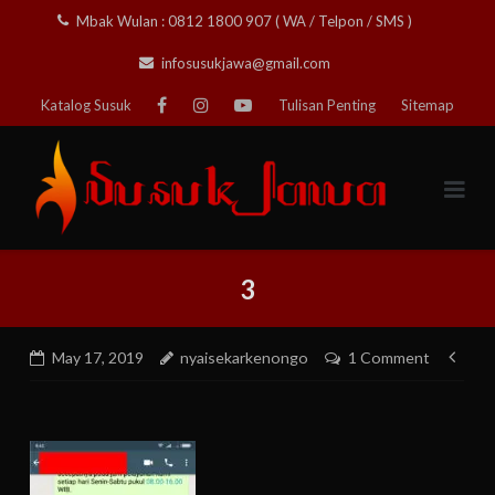
Skip
Mbak Wulan : 0812 1800 907 ( WA / Telpon / SMS )
to
infosusukjawa@gmail.com
content
Katalog Susuk
Tulisan Penting
Sitemap
3
Pos
May 17, 2019
nyaisekarkenongo
1 Comment
nav