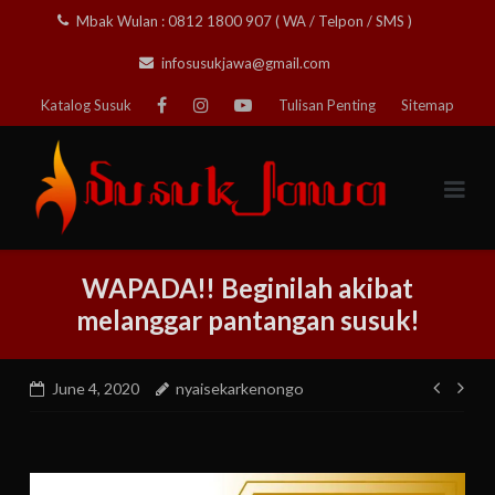
Skip
Mbak Wulan : 0812 1800 907 ( WA / Telpon / SMS )
to
infosusukjawa@gmail.com
content
Katalog Susuk
Tulisan Penting
Sitemap
WAPADA!! Beginilah akibat
melanggar pantangan susuk!
Post
June 4, 2020
nyaisekarkenongo
navig